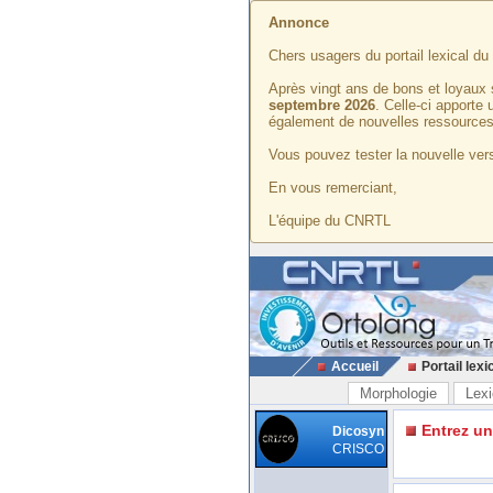
Annonce
Chers usagers du portail lexical d
Après vingt ans de bons et loyaux 
septembre 2026
. Celle-ci apporte
également de nouvelles ressources
Vous pouvez tester la nouvelle vers
En vous remerciant,
L'équipe du CNRTL
Accueil
Portail lexi
Morphologie
Lexi
Entrez u
Dicosyn
CRISCO