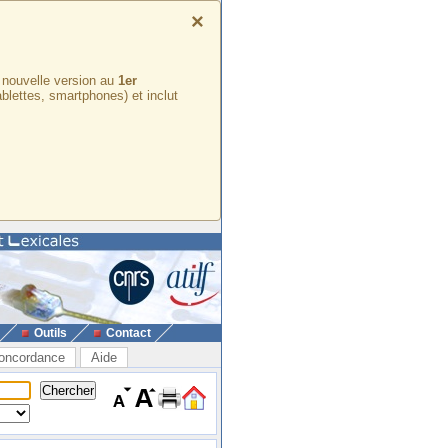
×
e nouvelle version au
1er
ablettes, smartphones) et inclut
Outils
Contact
oncordance
Aide