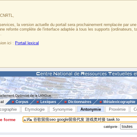
u CNRTL,
services, la version actuelle du portail sera prochainement remplacée par un
 une refonte complète de l'interface adaptée à tous les supports (ordinateurs, t
.
ion ici :
Portail lexical
cal
Corpus
Lexiques
Dictionnaires
Métalexicographie
cographie
Etymologie
Synonymie
Antonymie
Proxémie
C
ne forme
catégorie :