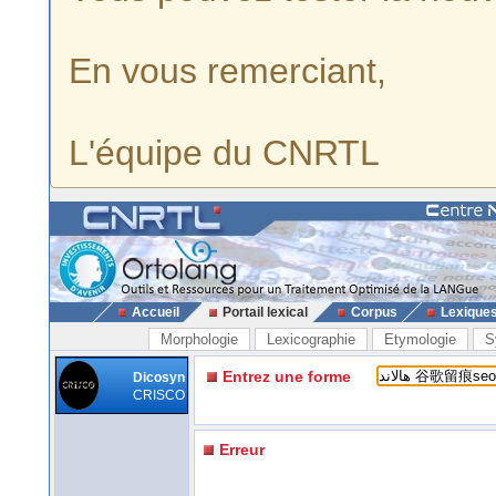
En vous remerciant,
L'équipe du CNRTL
Accueil
Portail lexical
Corpus
Lexique
Morphologie
Lexicographie
Etymologie
S
Entrez une forme
Dicosyn
CRISCO
Erreur