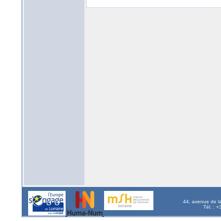
44, avenue de l
Tél. : 