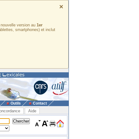
×
e nouvelle version au
1er
ablettes, smartphones) et inclut
Outils
Contact
oncordance
Aide