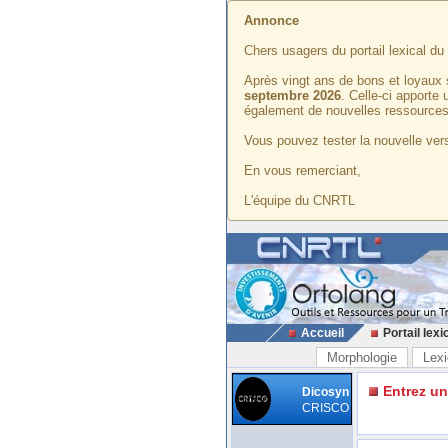
Annonce
Chers usagers du portail lexical d
Après vingt ans de bons et loyaux 
septembre 2026
. Celle-ci apporte
également de nouvelles ressources
Vous pouvez tester la nouvelle vers
En vous remerciant,
L'équipe du CNRTL
Accueil
Portail lexi
Morphologie
Lexi
Entrez u
Dicosyn
CRISCO