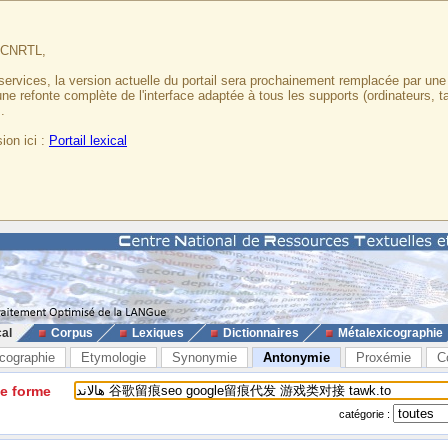
u CNRTL,
services, la version actuelle du portail sera prochainement remplacée par un
 une refonte complète de l'interface adaptée à tous les supports (ordinateurs, t
.
ion ici :
Portail lexical
cal
Corpus
Lexiques
Dictionnaires
Métalexicographie
cographie
Etymologie
Synonymie
Antonymie
Proxémie
C
ne forme
catégorie :