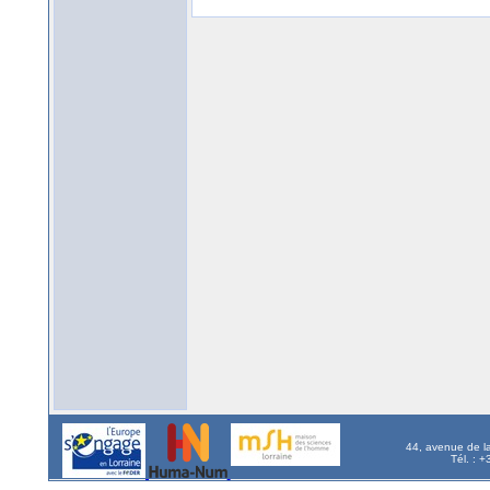
44, avenue de l
Tél. : 