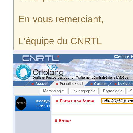
En vous remerciant,
L'équipe du CNRTL
Accueil
Portail lexical
Corpus
Lexique
Morphologie
Lexicographie
Etymologie
S
Entrez une forme
Dicosyn
CRISCO
Erreur