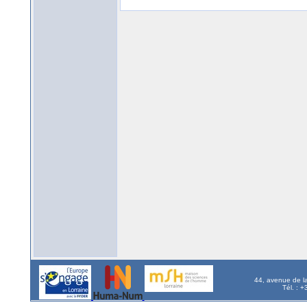
44, avenue de l
Tél. : 