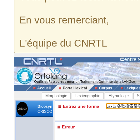
En vous remerciant,
L'équipe du CNRTL
Accueil
Portail lexical
Corpus
Lexique
Morphologie
Lexicographie
Etymologie
S
Entrez une forme
Dicosyn
CRISCO
Erreur