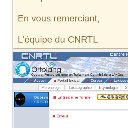
En vous remerciant,
L'équipe du CNRTL
Accueil
Portail lexical
Corpus
Lexique
Morphologie
Lexicographie
Etymologie
S
Entrez une forme
Dicosyn
CRISCO
Erreur