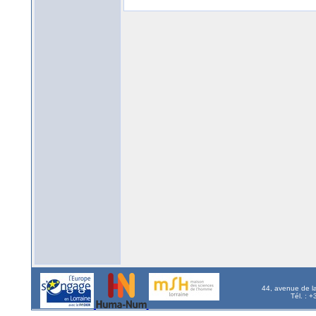
44, avenue de l
Tél. : 