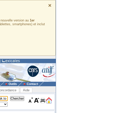
×
e nouvelle version au
1er
ablettes, smartphones) et inclut
Outils
Contact
oncordance
Aide