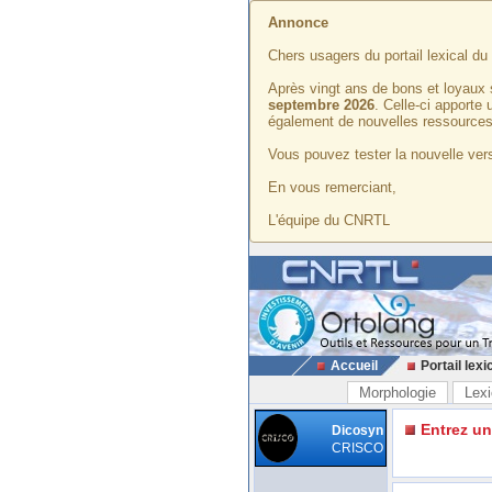
Annonce
Chers usagers du portail lexical d
Après vingt ans de bons et loyaux 
septembre 2026
. Celle-ci apporte
également de nouvelles ressources
Vous pouvez tester la nouvelle vers
En vous remerciant,
L'équipe du CNRTL
Accueil
Portail lexi
Morphologie
Lexi
Entrez u
Dicosyn
CRISCO