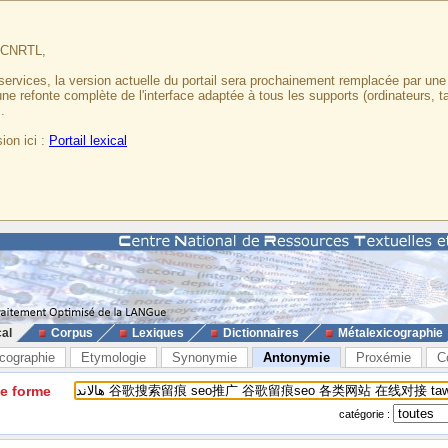
u CNRTL,
services, la version actuelle du portail sera prochainement remplacée par un
 une refonte complète de l'interface adaptée à tous les supports (ordinateurs, t
.
ion ici :
Portail lexical
cal
Corpus
Lexiques
Dictionnaires
Métalexicographie
cographie
Etymologie
Synonymie
Antonymie
Proxémie
C
ne forme
catégorie :