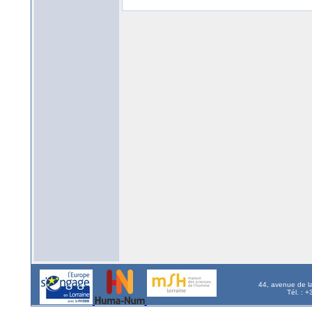
44, avenue de l
Tél. : 