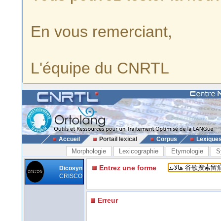
En vous remerciant,
L'équipe du CNRTL
Accueil
Portail lexical
Corpus
Lexique
Morphologie
Lexicographie
Etymologie
S
Entrez une forme
Dicosyn
CRISCO
Erreur