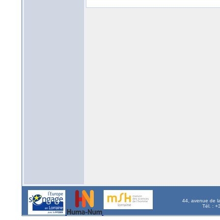
44, avenue de l
Tél. : 