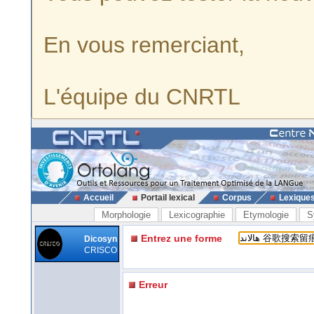
En vous remerciant,
L'équipe du CNRTL
Accueil
Portail lexical
Corpus
Lexique
Morphologie
Lexicographie
Etymologie
S
Entrez une forme
Dicosyn
CRISCO
Erreur