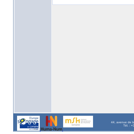
44, avenue de l
Tél. : 