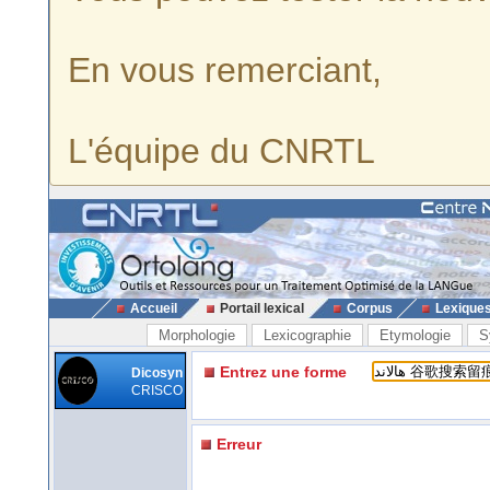
En vous remerciant,
L'équipe du CNRTL
Accueil
Portail lexical
Corpus
Lexique
Morphologie
Lexicographie
Etymologie
S
Entrez une forme
Dicosyn
CRISCO
Erreur