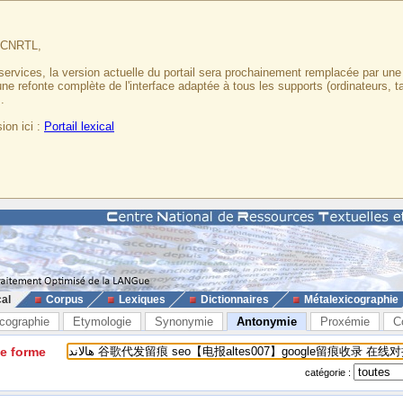
u CNRTL,
services, la version actuelle du portail sera prochainement remplacée par un
 une refonte complète de l'interface adaptée à tous les supports (ordinateurs, t
.
ion ici :
Portail lexical
cal
Corpus
Lexiques
Dictionnaires
Métalexicographie
cographie
Etymologie
Synonymie
Antonymie
Proxémie
C
ne forme
catégorie :