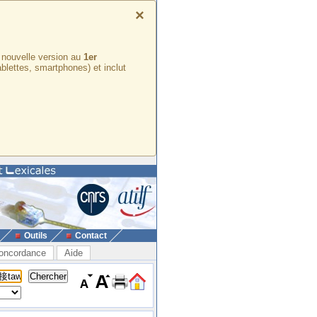
×
e nouvelle version au
1er
ablettes, smartphones) et inclut
Outils
Contact
oncordance
Aide