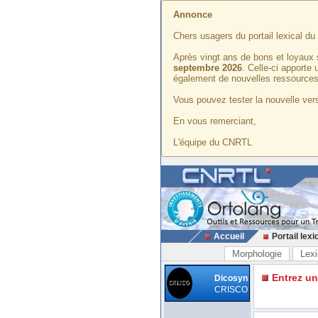
Annonce
Chers usagers du portail lexical d
Après vingt ans de bons et loyaux 
septembre 2026
. Celle-ci apporte
également de nouvelles ressources
Vous pouvez tester la nouvelle vers
En vous remerciant,
L'équipe du CNRTL
Accueil
Portail lexi
Morphologie
Lexi
Entrez u
Dicosyn
CRISCO