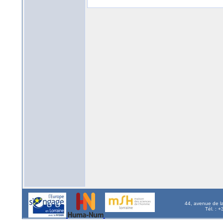
44, avenue de l
Tél. : 