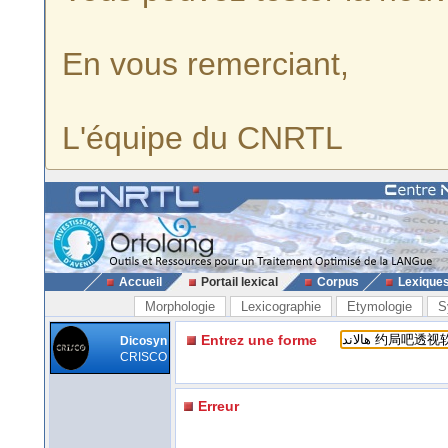
En vous remerciant,
L'équipe du CNRTL
Accueil
Portail lexical
Corpus
Lexique
Morphologie
Lexicographie
Etymologie
S
Entrez une forme
Dicosyn
CRISCO
Erreur