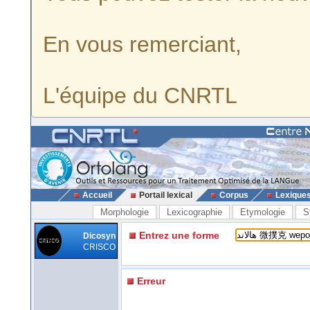
En vous remerciant,
L'équipe du CNRTL
Accueil
Portail lexical
Corpus
Lexique
Morphologie
Lexicographie
Etymologie
S
Entrez une forme
Dicosyn
CRISCO
Erreur