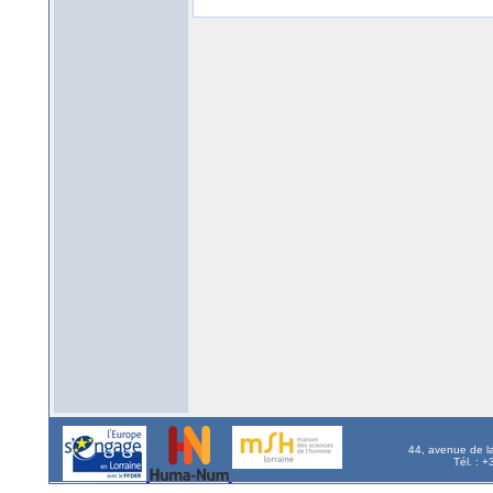
44, avenue de l
Tél. : 