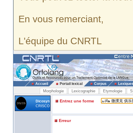
En vous remerciant,
L'équipe du CNRTL
Accueil
Portail lexical
Corpus
Lexique
Morphologie
Lexicographie
Etymologie
S
Entrez une forme
Dicosyn
CRISCO
Erreur