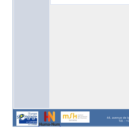
44, avenue de l
Tél. : 