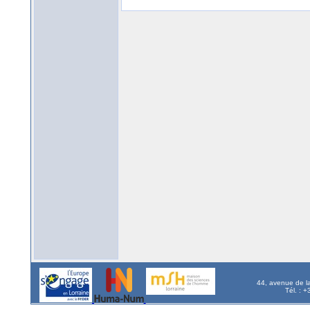
44, avenue de l
Tél. : 