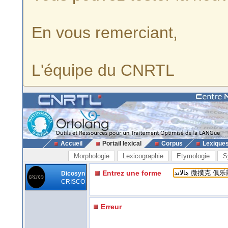
En vous remerciant,
L'équipe du CNRTL
Accueil
Portail lexical
Corpus
Lexique
Morphologie
Lexicographie
Etymologie
S
Entrez une forme
Dicosyn
CRISCO
Erreur