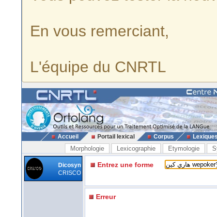
En vous remerciant,
L'équipe du CNRTL
Accueil
Portail lexical
Corpus
Lexique
Morphologie
Lexicographie
Etymologie
S
Entrez une forme
Dicosyn
CRISCO
Erreur