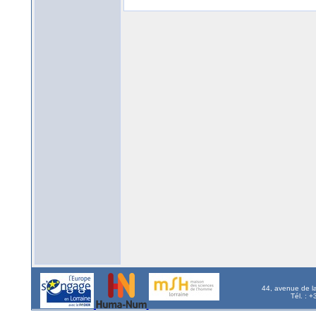
44, avenue de l
Tél. : 