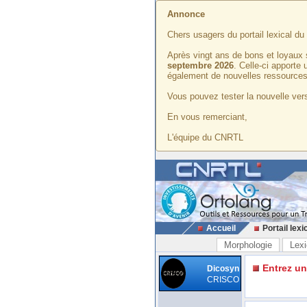
Annonce
Chers usagers du portail lexical d
Après vingt ans de bons et loyaux 
septembre 2026
. Celle-ci apporte
également de nouvelles ressources
Vous pouvez tester la nouvelle vers
En vous remerciant,
L'équipe du CNRTL
Accueil
Portail lexi
Morphologie
Lexi
Entrez u
Dicosyn
CRISCO