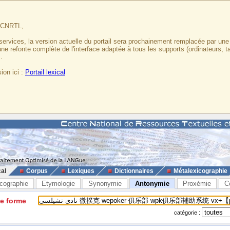
u CNRTL,
services, la version actuelle du portail sera prochainement remplacée par un
 une refonte complète de l'interface adaptée à tous les supports (ordinateurs, t
.
ion ici :
Portail lexical
cal
Corpus
Lexiques
Dictionnaires
Métalexicographie
cographie
Etymologie
Synonymie
Antonymie
Proxémie
C
ne forme
catégorie :