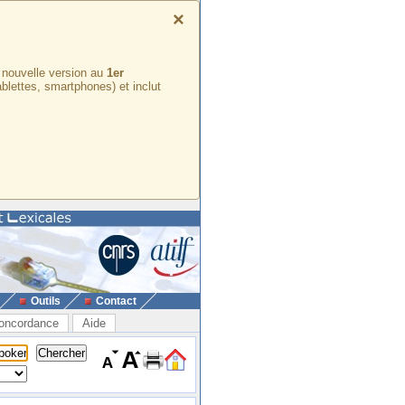
×
e nouvelle version au
1er
ablettes, smartphones) et inclut
Outils
Contact
oncordance
Aide