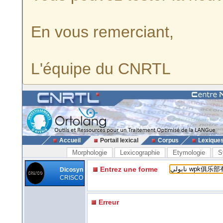
En vous remerciant,
L'équipe du CNRTL
Accueil
Portail lexical
Corpus
Lexique
Morphologie
Lexicographie
Etymologie
S
Entrez une forme
Dicosyn
CRISCO
Erreur