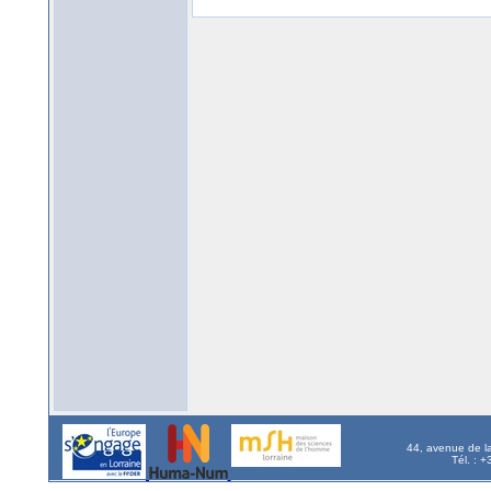
44, avenue de l
Tél. : 