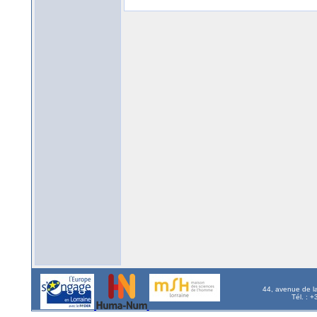
44, avenue de l
Tél. : 