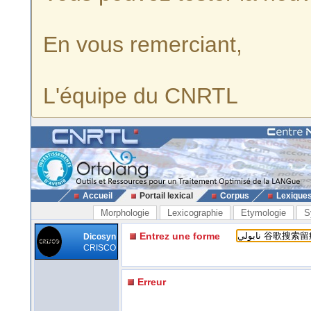
En vous remerciant,
L'équipe du CNRTL
Accueil
Portail lexical
Corpus
Lexique
Morphologie
Lexicographie
Etymologie
S
Entrez une forme
Dicosyn
CRISCO
Erreur