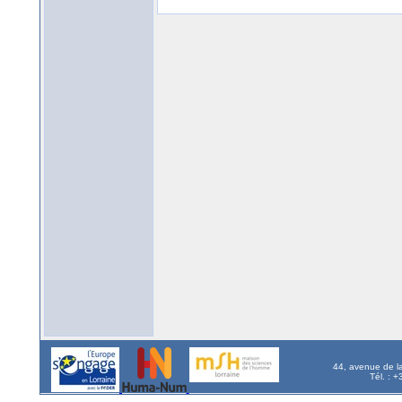
44, avenue de l
Tél. : 