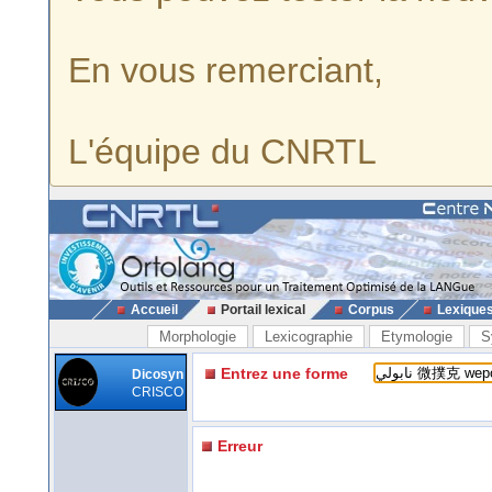
En vous remerciant,
L'équipe du CNRTL
Accueil
Portail lexical
Corpus
Lexique
Morphologie
Lexicographie
Etymologie
S
Entrez une forme
Dicosyn
CRISCO
Erreur