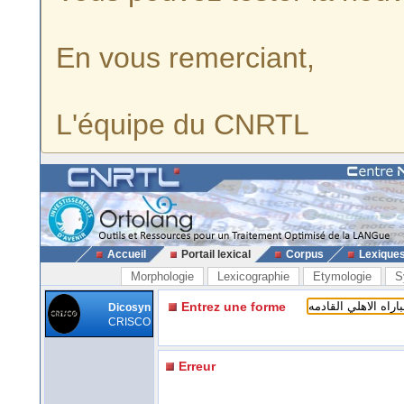
En vous remerciant,
L'équipe du CNRTL
Accueil
Portail lexical
Corpus
Lexique
Morphologie
Lexicographie
Etymologie
S
Entrez une forme
Dicosyn
CRISCO
Erreur