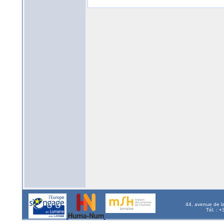
44, avenue de l
Tél. : 