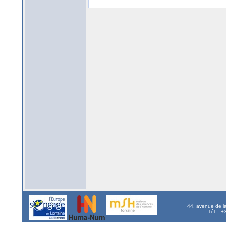
44, avenue de l
Tél. : 