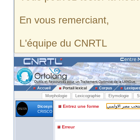
En vous remerciant,
L'équipe du CNRTL
Accueil
Portail lexical
Corpus
Lexique
Morphologie
Lexicographie
Etymologie
S
Entrez une forme
Dicosyn
CRISCO
Erreur