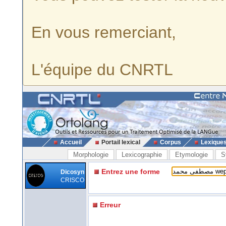
En vous remerciant,
L'équipe du CNRTL
Accueil
Portail lexical
Corpus
Lexique
Morphologie
Lexicographie
Etymologie
S
Entrez une forme
Dicosyn
CRISCO
Erreur