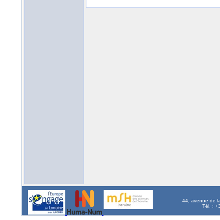
44, avenue de l
Tél. : 