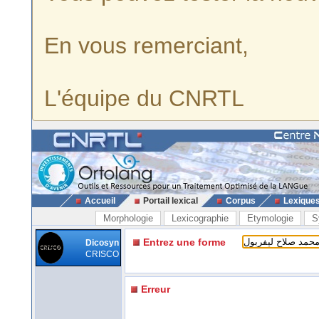
En vous remerciant,
L'équipe du CNRTL
Accueil
Portail lexical
Corpus
Lexique
Morphologie
Lexicographie
Etymologie
S
Entrez une forme
Dicosyn
CRISCO
Erreur