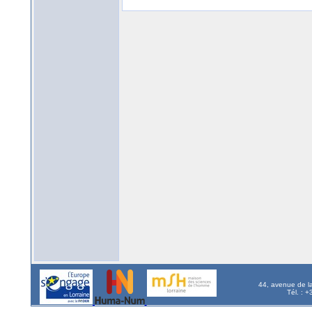
44, avenue de l
Tél. : 