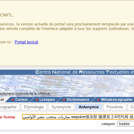
u CNRTL,
services, la version actuelle du portail sera prochainement remplacée par un
 une refonte complète de l'interface adaptée à tous les supports (ordinateurs, t
.
ion ici :
Portail lexical
cal
Corpus
Lexiques
Dictionnaires
Métalexicographie
cographie
Etymologie
Synonymie
Antonymie
Proxémie
C
ne forme
catégorie :