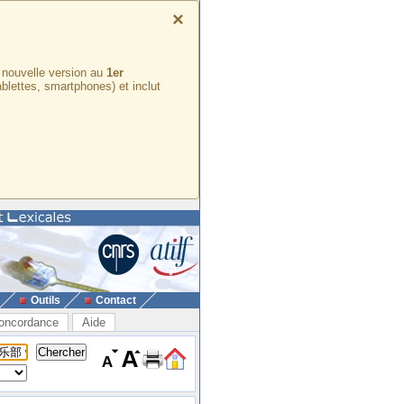
×
e nouvelle version au
1er
ablettes, smartphones) et inclut
Outils
Contact
oncordance
Aide