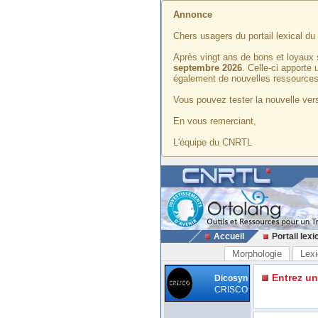
Annonce
Chers usagers du portail lexical d
Après vingt ans de bons et loyaux 
septembre 2026
. Celle-ci apporte
également de nouvelles ressources
Vous pouvez tester la nouvelle vers
En vous remerciant,
L'équipe du CNRTL
Accueil
Portail lexi
Morphologie
Lexi
Entrez u
Dicosyn
CRISCO