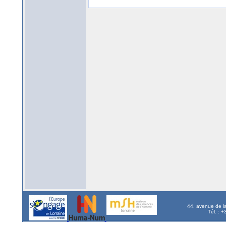
44, avenue de l
Tél. : 