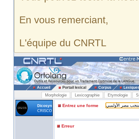
En vous remerciant,
L'équipe du CNRTL
Accueil
Portail lexical
Corpus
Lexique
Morphologie
Lexicographie
Etymologie
S
Entrez une forme
Dicosyn
CRISCO
Erreur