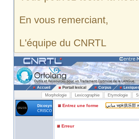
En vous remerciant,
L'équipe du CNRTL
Accueil
Portail lexical
Corpus
Lexique
Morphologie
Lexicographie
Etymologie
S
Entrez une forme
Dicosyn
CRISCO
Erreur