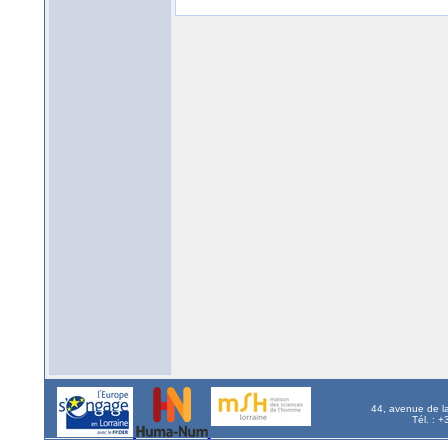
44, avenue de l
Tél. : 