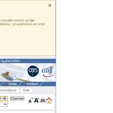
×
e nouvelle version au
1er
ablettes, smartphones) et inclut
Outils
Contact
oncordance
Aide