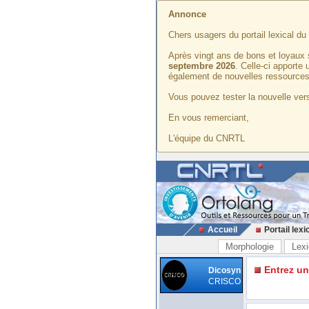
Annonce
Chers usagers du portail lexical d
Après vingt ans de bons et loyaux 
septembre 2026
. Celle-ci apporte
également de nouvelles ressources
Vous pouvez tester la nouvelle vers
En vous remerciant,
L'équipe du CNRTL
Accueil
Portail lexi
Morphologie
Lexi
Entrez u
Dicosyn
CRISCO