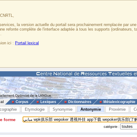
u CNRTL,
services, la version actuelle du portail sera prochainement remplacée par un
 une refonte complète de l'interface adaptée à tous les supports (ordinateurs, t
.
ion ici :
Portail lexical
cal
Corpus
Lexiques
Dictionnaires
Métalexicographie
cographie
Etymologie
Synonymie
Antonymie
Proxémie
C
ne forme
catégorie :