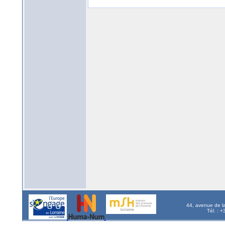
44, avenue de l
Tél. : 