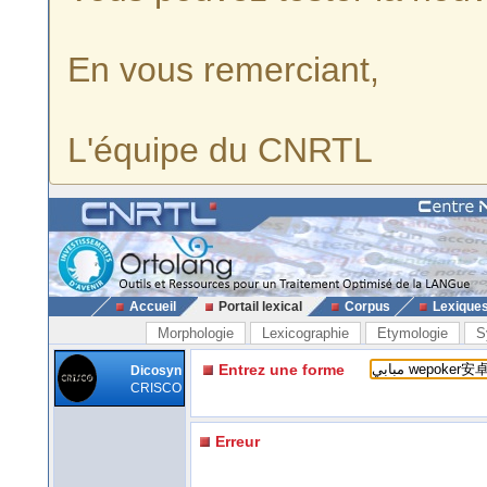
En vous remerciant,
L'équipe du CNRTL
Accueil
Portail lexical
Corpus
Lexique
Morphologie
Lexicographie
Etymologie
S
Entrez une forme
Dicosyn
CRISCO
Erreur