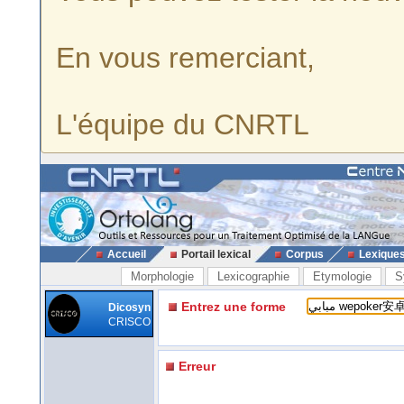
En vous remerciant,
L'équipe du CNRTL
Accueil
Portail lexical
Corpus
Lexique
Morphologie
Lexicographie
Etymologie
S
Entrez une forme
Dicosyn
CRISCO
Erreur