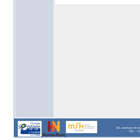
44, avenue de l
Tél. : 