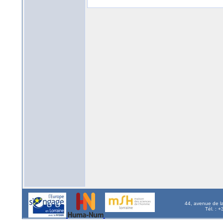
44, avenue de l
Tél. : 