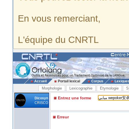
En vous remerciant,
L'équipe du CNRTL
Accueil
Portail lexical
Corpus
Lexique
Morphologie
Lexicographie
Etymologie
S
Entrez une forme
Dicosyn
CRISCO
Erreur