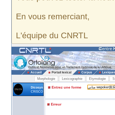
En vous remerciant,
L'équipe du CNRTL
Accueil
Portail lexical
Corpus
Lexique
Morphologie
Lexicographie
Etymologie
S
Entrez une forme
Dicosyn
CRISCO
Erreur