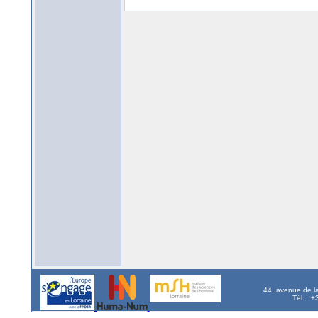
44, avenue de l
Tél. : 