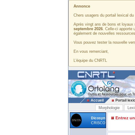
Annonce
Chers usagers du portail lexical d
Après vingt ans de bons et loyaux 
septembre 2026
. Celle-ci apporte
également de nouvelles ressources
Vous pouvez tester la nouvelle vers
En vous remerciant,
L'équipe du CNRTL
Accueil
Portail lexi
Morphologie
Lexi
Entrez u
Dicosyn
CRISCO