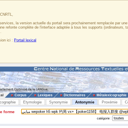
u CNRTL,
services, la version actuelle du portail sera prochainement remplacée par un
 une refonte complète de l'interface adaptée à tous les supports (ordinateurs, t
.
ion ici :
Portail lexical
cal
Corpus
Lexiques
Dictionnaires
Métalexicographie
cographie
Etymologie
Synonymie
Antonymie
Proxémie
C
ne forme
catégorie :