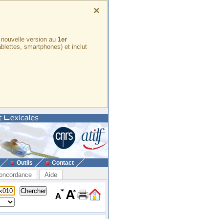
×
e nouvelle version au
1er
ablettes, smartphones) et inclut
Outils
Contact
oncordance
Aide