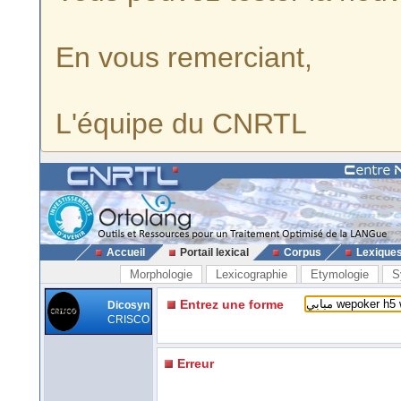
En vous remerciant,
L'équipe du CNRTL
Accueil
Portail lexical
Corpus
Lexique
Morphologie
Lexicographie
Etymologie
S
Entrez une forme
Dicosyn
CRISCO
Erreur