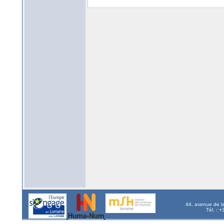
44, avenue de l
Tél. : 