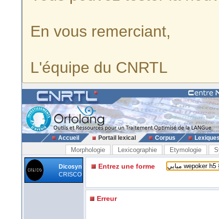
En vous remerciant,
L'équipe du CNRTL
Accueil
Portail lexical
Corpus
Lexique
Morphologie
Lexicographie
Etymologie
S
Entrez une forme
Dicosyn
CRISCO
Erreur