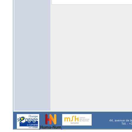
44, avenue de l
Tél. : 