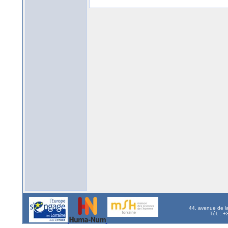
44, avenue de l
Tél. : 