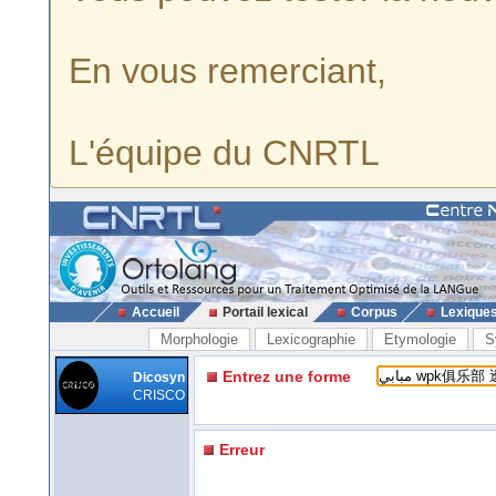
En vous remerciant,
L'équipe du CNRTL
Accueil
Portail lexical
Corpus
Lexique
Morphologie
Lexicographie
Etymologie
S
Entrez une forme
Dicosyn
CRISCO
Erreur