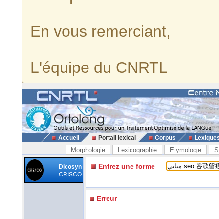
En vous remerciant,
L'équipe du CNRTL
Accueil
Portail lexical
Corpus
Lexique
Morphologie
Lexicographie
Etymologie
S
Entrez une forme
Dicosyn
CRISCO
Erreur