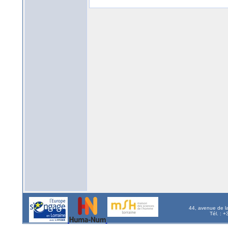
44, avenue de l
Tél. : 