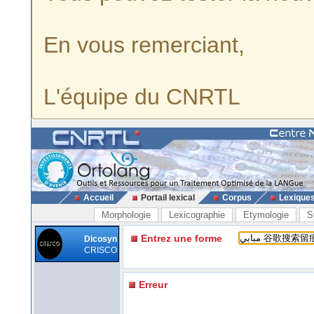
En vous remerciant,
L'équipe du CNRTL
Accueil
Portail lexical
Corpus
Lexique
Morphologie
Lexicographie
Etymologie
S
Entrez une forme
Dicosyn
CRISCO
Erreur