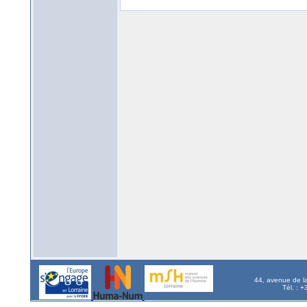
44, avenue de l
Tél. : 