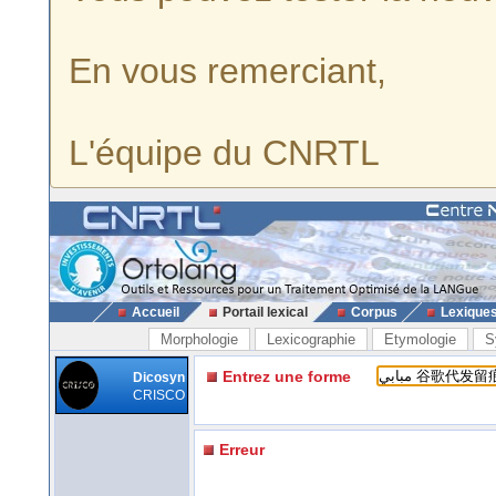
En vous remerciant,
L'équipe du CNRTL
Accueil
Portail lexical
Corpus
Lexique
Morphologie
Lexicographie
Etymologie
S
Entrez une forme
Dicosyn
CRISCO
Erreur