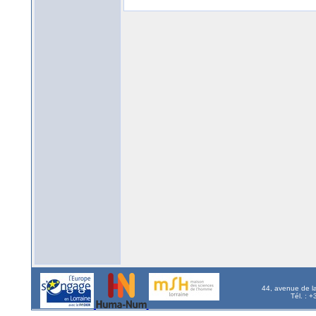
44, avenue de l
Tél. : 