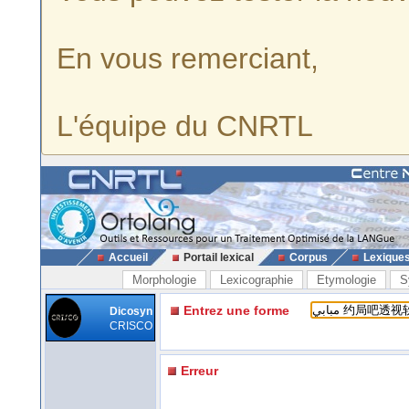
En vous remerciant,
L'équipe du CNRTL
Accueil
Portail lexical
Corpus
Lexique
Morphologie
Lexicographie
Etymologie
S
Entrez une forme
Dicosyn
CRISCO
Erreur