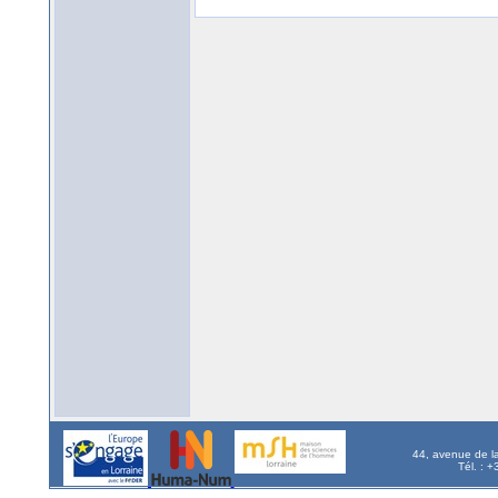
44, avenue de l
Tél. : 