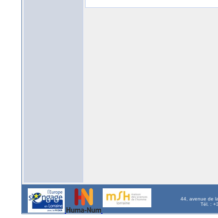
44, avenue de l
Tél. : 