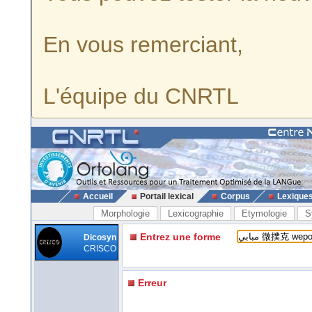
En vous remerciant,
L'équipe du CNRTL
Accueil
Portail lexical
Corpus
Lexique
Morphologie
Lexicographie
Etymologie
S
Entrez une forme
Dicosyn
CRISCO
Erreur