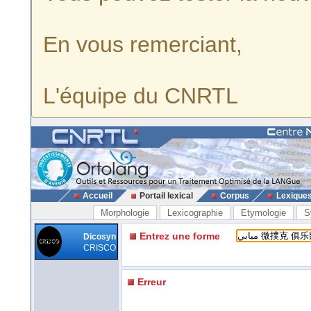
En vous remerciant,
L'équipe du CNRTL
Accueil
Portail lexical
Corpus
Lexique
Morphologie
Lexicographie
Etymologie
S
Entrez une forme
Dicosyn
CRISCO
Erreur