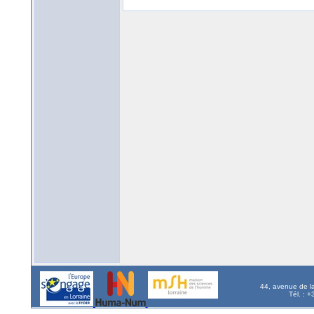
44, avenue de l
Tél. : 