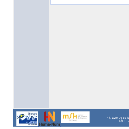
44, avenue de l
Tél. : 