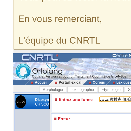
En vous remerciant,
L'équipe du CNRTL
Accueil
Portail lexical
Corpus
Lexique
Morphologie
Lexicographie
Etymologie
S
Entrez une forme
Dicosyn
CRISCO
Erreur