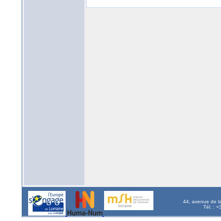
44, avenue de l
Tél. : 