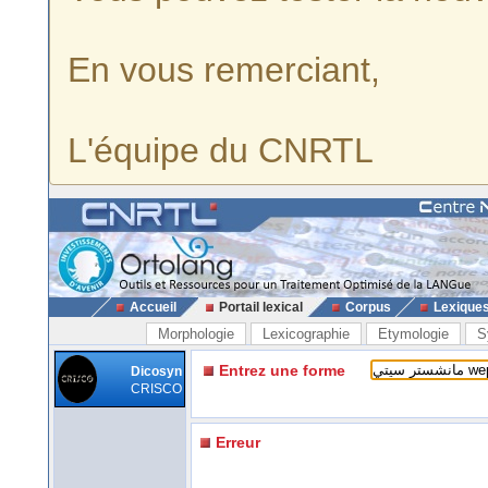
En vous remerciant,
L'équipe du CNRTL
Accueil
Portail lexical
Corpus
Lexique
Morphologie
Lexicographie
Etymologie
S
Entrez une forme
Dicosyn
CRISCO
Erreur