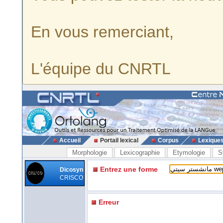
En vous remerciant,
L'équipe du CNRTL
Accueil
Portail lexical
Corpus
Lexique
Morphologie
Lexicographie
Etymologie
S
Entrez une forme
Dicosyn
CRISCO
Erreur