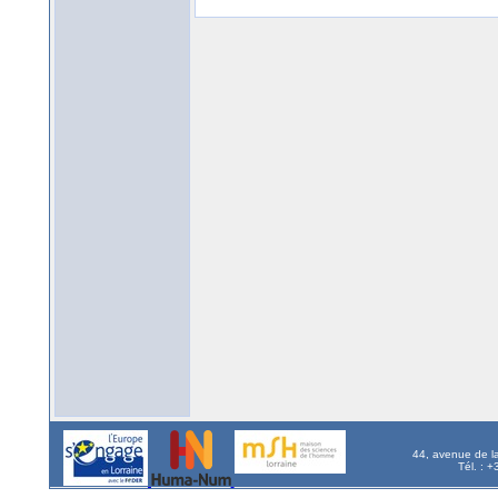
44, avenue de l
Tél. : 