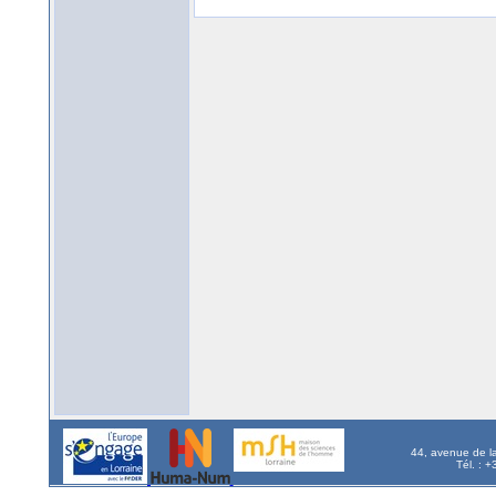
44, avenue de l
Tél. : 