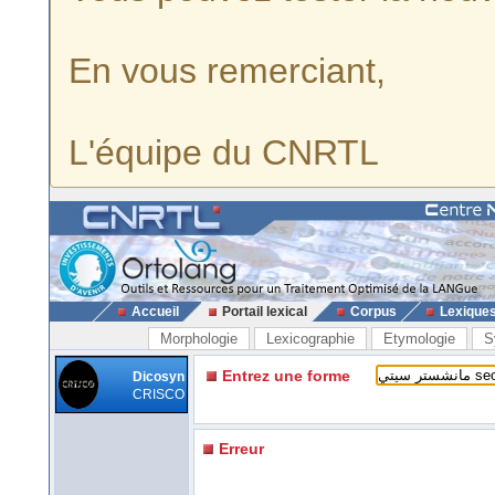
En vous remerciant,
L'équipe du CNRTL
Accueil
Portail lexical
Corpus
Lexique
Morphologie
Lexicographie
Etymologie
S
Entrez une forme
Dicosyn
CRISCO
Erreur