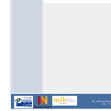
44, avenue de l
Tél. : 