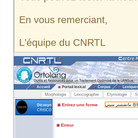
En vous remerciant,
L'équipe du CNRTL
Accueil
Portail lexical
Corpus
Lexique
Morphologie
Lexicographie
Etymologie
S
Entrez une forme
Dicosyn
CRISCO
Erreur