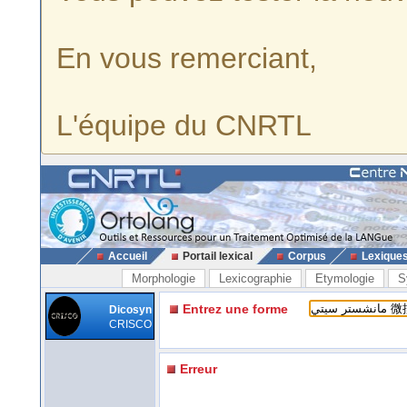
En vous remerciant,
L'équipe du CNRTL
Accueil
Portail lexical
Corpus
Lexique
Morphologie
Lexicographie
Etymologie
S
Entrez une forme
Dicosyn
CRISCO
Erreur