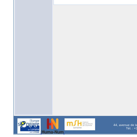
44, avenue de l
Tél. : 