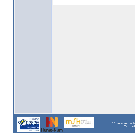
44, avenue de l
Tél. : 