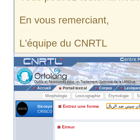
En vous remerciant,
L'équipe du CNRTL
Accueil
Portail lexical
Corpus
Lexique
Morphologie
Lexicographie
Etymologie
S
Entrez une forme
Dicosyn
CRISCO
Erreur