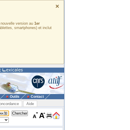
×
e nouvelle version au
1er
ablettes, smartphones) et inclut
Outils
Contact
oncordance
Aide