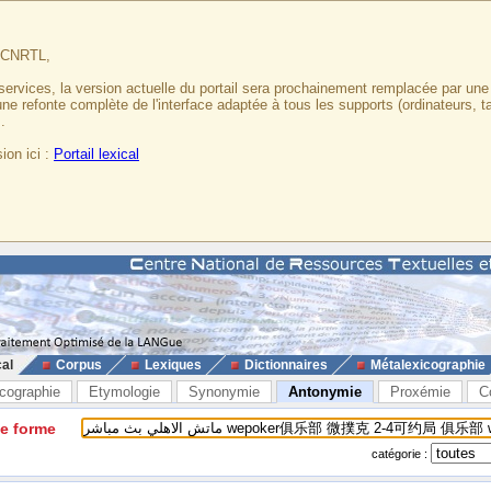
u CNRTL,
services, la version actuelle du portail sera prochainement remplacée par un
 une refonte complète de l'interface adaptée à tous les supports (ordinateurs, t
.
ion ici :
Portail lexical
cal
Corpus
Lexiques
Dictionnaires
Métalexicographie
cographie
Etymologie
Synonymie
Antonymie
Proxémie
C
ne forme
catégorie :