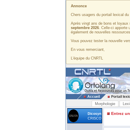
Annonce
Chers usagers du portail lexical d
Après vingt ans de bons et loyaux 
septembre 2026
. Celle-ci apporte
également de nouvelles ressources
Vous pouvez tester la nouvelle vers
En vous remerciant,
L'équipe du CNRTL
Accueil
Portail lexi
Morphologie
Lexi
Entrez u
Dicosyn
CRISCO